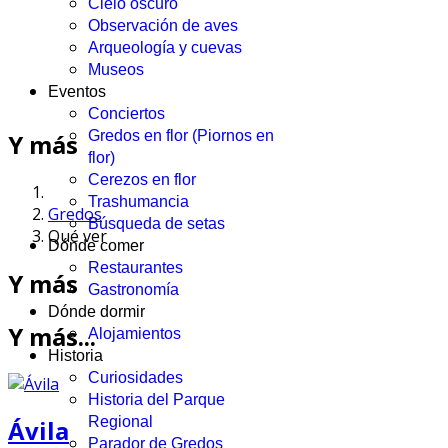
Cielo oscuro
Observación de aves
Arqueología y cuevas
Museos
Eventos
Conciertos
Gredos en flor (Piornos en
Y más
flor)
Cerezos en flor
Trashumancia
Gredos
Búsqueda de setas
Qué ver
Dónde comer
Restaurantes
Y más
Gastronomía
Dónde dormir
Y más...
Alojamientos
Historia
Curiosidades
Historia del Parque
Regional
Ávila
Parador de Gredos