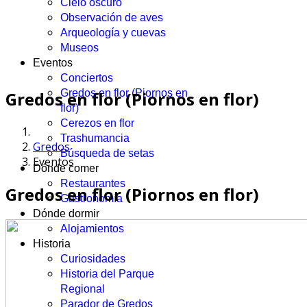
Cielo oscuro
Observación de aves
Arqueología y cuevas
Museos
Eventos
Conciertos
Gredos en flor (Piornos en
Gredos en flor (Piornos en flor)
flor)
Cerezos en flor
Trashumancia
Gredos
Búsqueda de setas
Eventos
Dónde comer
Restaurantes
Gredos en flor (Piornos en flor)
Gastronomía
Dónde dormir
Alojamientos
Historia
Curiosidades
Historia del Parque
Regional
Parador de Gredos