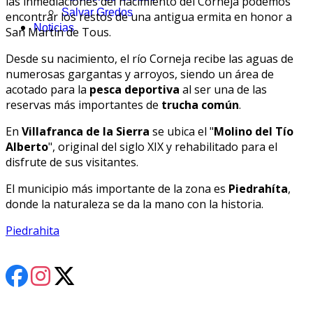
las inmediaciones del nacimiento del Corneja podemos
Salvar Gredos
encontrar los restos de una antigua ermita en honor a
Noticias
San Martín de Tous.
Desde su nacimiento, el río Corneja recibe las aguas de
numerosas gargantas y arroyos, siendo un área de
acotado para la
pesca deportiva
al ser una de las
reservas más importantes de
trucha común
.
En
Villafranca de la Sierra
se ubica el "
Molino del Tío
Alberto
", original del siglo XIX y rehabilitado para el
disfrute de sus visitantes.
El municipio más importante de la zona es
Piedrahíta
,
donde la naturaleza se da la mano con la historia.
Piedrahita