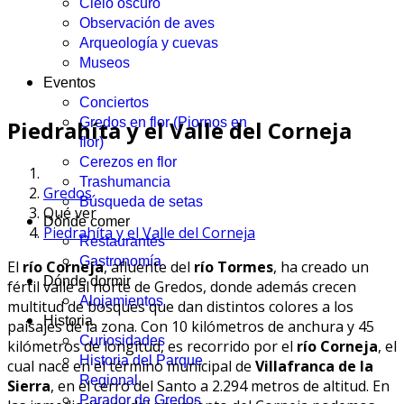
Cielo oscuro
Observación de aves
Arqueología y cuevas
Museos
Eventos
Conciertos
Gredos en flor (Piornos en
Piedrahíta y el Valle del Corneja
flor)
Cerezos en flor
Trashumancia
Gredos
Búsqueda de setas
Qué ver
Dónde comer
Piedrahíta y el Valle del Corneja
Restaurantes
Gastronomía
El
río Corneja
, afluente del
río Tormes
, ha creado un
Dónde dormir
fértil valle al norte de Gredos, donde además crecen
Alojamientos
multitud de bosques que dan distintos colores a los
Historia
paisajes de la zona. Con 10 kilómetros de anchura y 45
Curiosidades
kilómetros de longitud, es recorrido por el
río Corneja
, el
Historia del Parque
cual nace en el término municipal de
Villafranca de la
Regional
Sierra
, en el cerro del Santo a 2.294 metros de altitud. En
Parador de Gredos