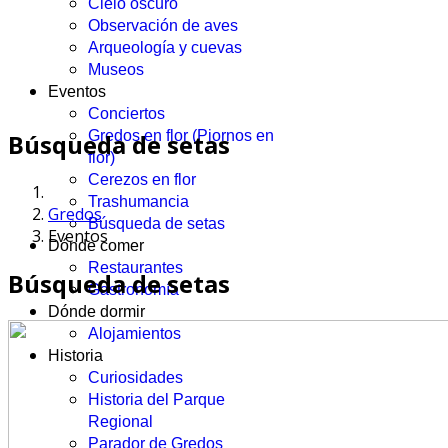
Cielo oscuro
Observación de aves
Arqueología y cuevas
Museos
Eventos
Conciertos
Gredos en flor (Piornos en
Búsqueda de setas
flor)
Cerezos en flor
Trashumancia
Gredos
Búsqueda de setas
Eventos
Dónde comer
Restaurantes
Búsqueda de setas
Gastronomía
Dónde dormir
Alojamientos
Historia
Curiosidades
Historia del Parque
Regional
Parador de Gredos