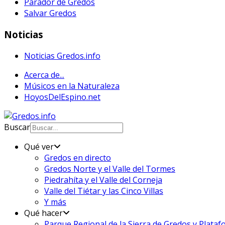
Parador de Gredos
Salvar Gredos
Noticias
Noticias Gredos.info
Acerca de...
Músicos en la Naturaleza
HoyosDelEspino.net
Buscar
Qué ver
Gredos en directo
Gredos Norte y el Valle del Tormes
Piedrahíta y el Valle del Corneja
Valle del Tiétar y las Cinco Villas
Y más
Qué hacer
Parque Regional de la Sierra de Gredos y Plata