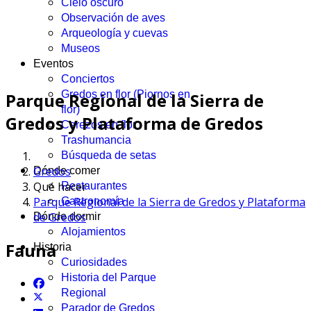
Cielo oscuro
Observación de aves
Arqueología y cuevas
Museos
Eventos
Conciertos
Gredos en flor (Piornos en
Parque Regional de la Sierra de
flor)
Gredos y Plataforma de Gredos
Cerezos en flor
Trashumancia
Búsqueda de setas
Gredos
Dónde comer
Qué hacer
Restaurantes
Parque Regional de la Sierra de Gredos y Plataforma
Gastronomía
de Gredos
Dónde dormir
Alojamientos
Fauna
Historia
Curiosidades
Historia del Parque
Regional
Parador de Gredos