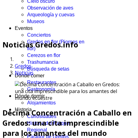
Cielo oscuro
Observación de aves
Arqueología y cuevas
Museos
Eventos
Conciertos
Gredos en flor (Piornos en
Noticias Gredos.info
flor)
Cerezos en flor
Trashumancia
Gredos
Búsqueda de setas
Noticias
Dónde comer
Restaurantes
Gastronomía
Dónde dormir
Alojamientos
Historia
Décima Concentración a Caballo en
Curiosidades
Gredos: una cita imprescindible
Historia del Parque
Regional
para los amantes del mundo
Parador de Gredos