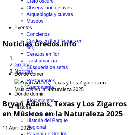
Cielo oscuro
Observación de aves
Arqueología y cuevas
Museos
Eventos
Conciertos
Gredos en flor (Piornos en
Noticias Gredos.info
flor)
Cerezos en flor
Trashumancia
Gredos
Búsqueda de setas
Noticias
Dónde comer
Restaurantes
Gastronomía
Dónde dormir
Alojamientos
Bryan Adams, Texas y Los Zigarros
Historia
en Músicos en la Naturaleza 2025
Curiosidades
Historia del Parque
11 Abril 2025
Regional
Parador de Gredos