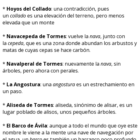
*
Hoyos del Collado
: una contradicción, pues
un
collado
es una elevación del terreno, pero menos
elevada que un monte
*
Navacepeda de Tormes
: vuelve la
nava
, junto con
la
cepeda
, que es una zona donde abundan los arbustos y
matas de cuyas cepas se hace carbón.
*
Navalperal de Tormes
: nuevamente la
nava
, sin
árboles, pero ahora con perales.
*
La Angostura
: una
angostura
es un estrechamiento en
un paso.
*
Aliseda de Tormes
: aliseda, sinónimo de alisar, es un
lugar poblado de alisos, unos pequeños árboles.
*
El Barco de Ávila
: aunque a todo el mundo que oye este
nombre le viene a la mente una nave de navegación por
el agua, un
barco
es también un barranco poco profundo.