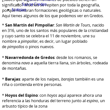
significado? Muchos se repiten por toda la geografía,
Salvar Gredos
porque nombran formaciones geológicas o naturales.
Noticias
Aquí tienes algunos de los que podemos ver en Gredos.
*
San Martín del Pimpollar
:
San Martín de Tours
, nacido
en 316, uno de los santos más populares de la cristiandad
y cuyo santo se celebra el 11 de noviembre, une su
nombre a
pimpollar
, es decir, un lugar poblado
de
pimpollos
o pinos nuevos.
*
Navarredonda de Gredos
: desde los romanos, se
denomina
nava
a aquella tierra llana, sin árboles, rodeada
de montañas.
*
Barajas
: aparte de los naipes,
barajas
también es una
riña o contienda entre personas.
*
Hoyos del Espino
: con
hoyos
aquí aparece ahora una
referencia a las honduras del terreno junto al
espino
, un
arbusto típico de la zona