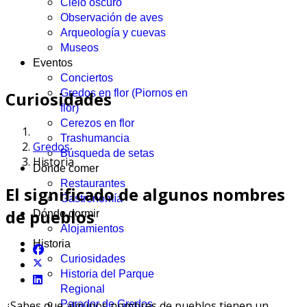
Cielo oscuro
Observación de aves
Arqueología y cuevas
Museos
Eventos
Conciertos
Gredos en flor (Piornos en
Curiosidades
flor)
Cerezos en flor
Trashumancia
Gredos
Búsqueda de setas
Historia
Dónde comer
Restaurantes
El significado de algunos nombres
Gastronomía
de pueblos
Dónde dormir
Alojamientos
Historia
Curiosidades
Historia del Parque
Regional
¿Sabes que algunos nombres de pueblos tienen un
Parador de Gredos