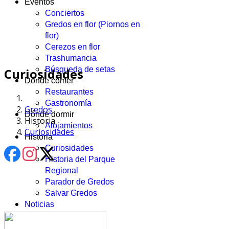
Eventos
Conciertos
Gredos en flor (Piornos en
flor)
Cerezos en flor
Trashumancia
Búsqueda de setas
Curiosidades
Dónde comer
Restaurantes
Gastronomía
Gredos
Dónde dormir
Historia
Alojamientos
Curiosidades
Historia
Curiosidades
Historia del Parque
Regional
Parador de Gredos
Salvar Gredos
Noticias