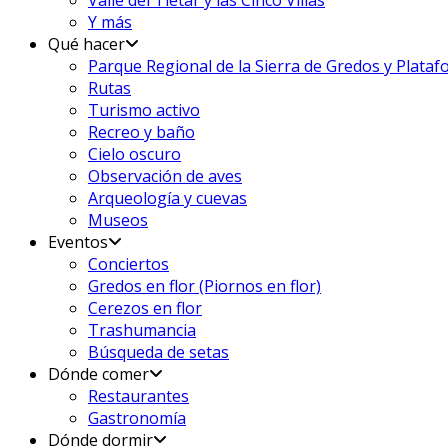
Valle del Tiétar y las Cinco Villas
Y más
Qué hacer
Parque Regional de la Sierra de Gredos y Plata
Rutas
Turismo activo
Recreo y baño
Cielo oscuro
Observación de aves
Arqueología y cuevas
Museos
Eventos
Conciertos
Gredos en flor (Piornos en flor)
Cerezos en flor
Trashumancia
Búsqueda de setas
Dónde comer
Restaurantes
Gastronomía
Dónde dormir