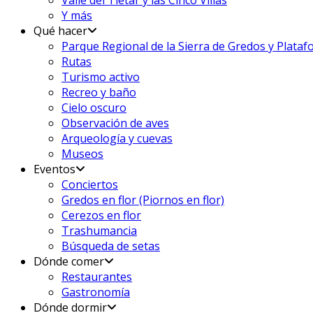
Valle del Tiétar y las Cinco Villas
Y más
Qué hacer
Parque Regional de la Sierra de Gredos y Plata
Rutas
Turismo activo
Recreo y baño
Cielo oscuro
Observación de aves
Arqueología y cuevas
Museos
Eventos
Conciertos
Gredos en flor (Piornos en flor)
Cerezos en flor
Trashumancia
Búsqueda de setas
Dónde comer
Restaurantes
Gastronomía
Dónde dormir