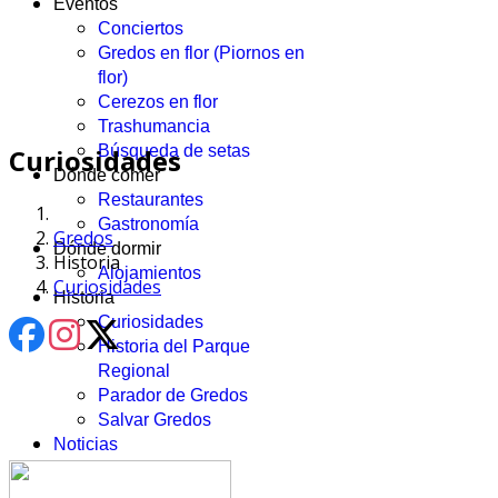
Eventos
Conciertos
Gredos en flor (Piornos en
flor)
Cerezos en flor
Trashumancia
Búsqueda de setas
Curiosidades
Dónde comer
Restaurantes
Gastronomía
Gredos
Dónde dormir
Historia
Alojamientos
Curiosidades
Historia
Curiosidades
Historia del Parque
Regional
Parador de Gredos
Salvar Gredos
Noticias