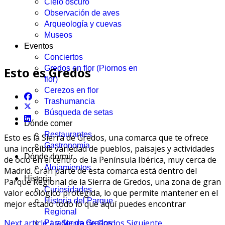
Cielo oscuro
Observación de aves
Arqueología y cuevas
Museos
Eventos
Conciertos
Gredos en flor (Piornos en
Esto es Gredos
flor)
Cerezos en flor
Trashumancia
Búsqueda de setas
Dónde comer
Restaurantes
Esto es la Sierra de Gredos, una comarca que te ofrece
Gastronomía
una increíble variedad de pueblos, paisajes y actividades
Dónde dormir
de ocio en el centro de la Península Ibérica, muy cerca de
Alojamientos
Madrid. Gran parte de esta comarca está dentro del
Historia
Parque Regional de la Sierra de Gredos, una zona de gran
Curiosidades
valor ecológico protegida, lo que permite mantener en el
Historia del Parque
mejor estado todo lo que aquí puedes encontrar
Regional
Next article: La Sierra de Gredos
Siguiente
Parador de Gredos